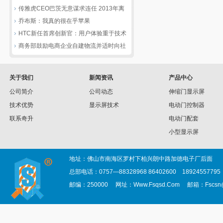
传雅虎CEO巴茨无意谋求连任 2013年离
职
乔布斯：我真的很在乎苹果
HTC新任首席创新官：用户体验重于技术
商务部鼓励电商企业自建物流并适时向社
会开放
关于我们
新闻资讯
产品中心
公司简介
公司动态
伸缩门显示屏
技术优势
显示屏技术
电动门控制器
联系奇升
电动门配套
小型显示屏
地址：佛山市南海区罗村下柏兴朗中路加德电子厂后面
总部电话：0757—88328968 86402600 1892455779
邮编：250000 网址：Www.Fsqsd.Com 邮箱：Fscsn@