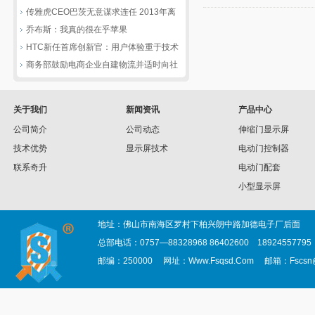
传雅虎CEO巴茨无意谋求连任 2013年离
职
乔布斯：我真的很在乎苹果
HTC新任首席创新官：用户体验重于技术
商务部鼓励电商企业自建物流并适时向社
会开放
关于我们
新闻资讯
产品中心
公司简介
公司动态
伸缩门显示屏
技术优势
显示屏技术
电动门控制器
联系奇升
电动门配套
小型显示屏
地址：佛山市南海区罗村下柏兴朗中路加德电子厂后面
总部电话：0757—88328968 86402600 1892455779
邮编：250000 网址：Www.Fsqsd.Com 邮箱：Fscsn@